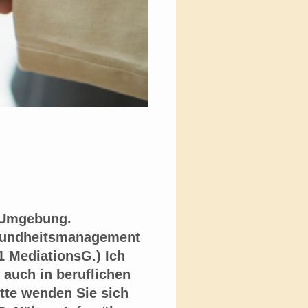
m und Umgebung.
esundheitsmanagement
1 MediationsG.) Ich
 auch in beruflichen
itte wenden Sie sich